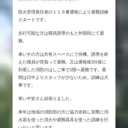
防火管理責任者の１１９番通報により避難訓練
スタートです。
歩行可能な方は職員誘導のもと外階段にて避
難。
車いすの方は共有スペースにて待機。誘導を終
えた職員が背負って避難。又は通報後3分後に
到着した消防のはしご車で1階へ避難です。夜
間は日中よりスタッフが少ないため、訓練は大
事です。
寒い中皆さん頑張りました。
来年は地域の消防団の方に協力依頼し実際に消
火器を使った消火や避難器具を使った訓練を行
いたいと思います。