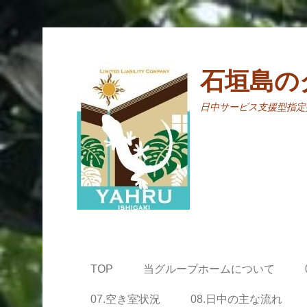
石垣島の
日中サービス支援型指定
TOP
当グループホームについて
07.空き室状況
08.日中の主な流れ