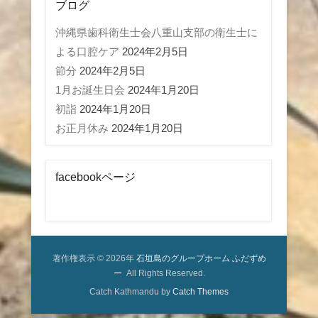
ブログ
沖縄県歯科衛生士会八重山支部の衛生士に
よる口腔ケア
2024年2月5日
節分
2024年2月5日
1月お誕生日会
2024年1月20日
初詣
2024年1月20日
お正月休み
2024年1月20日
facebookページ
著作権表示 © 2026年
石垣島のグループホーム ふだずめ
ー
All Rights Reserved.
Catch Kathmandu by
Catch Themes