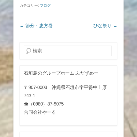
カテゴリー:
ブログ
投稿ナビゲーション
←
節分・恵方巻
ひな祭り
→
検索
石垣島のグループホーム ふだずめー
〒907-0003 沖縄県石垣市字平得中上原
743-1
☎（0980）87-9075
合同会社やーる