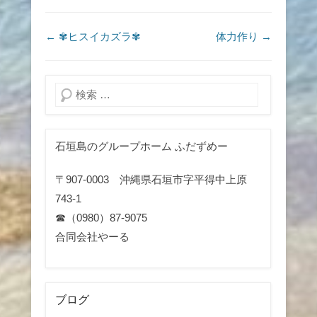
投稿ナビゲーション
←
✾ヒスイカズラ✾
体力作り
→
検索
石垣島のグループホーム ふだずめー
〒907-0003 沖縄県石垣市字平得中上原
743-1
☎（0980）87-9075
合同会社やーる
ブログ