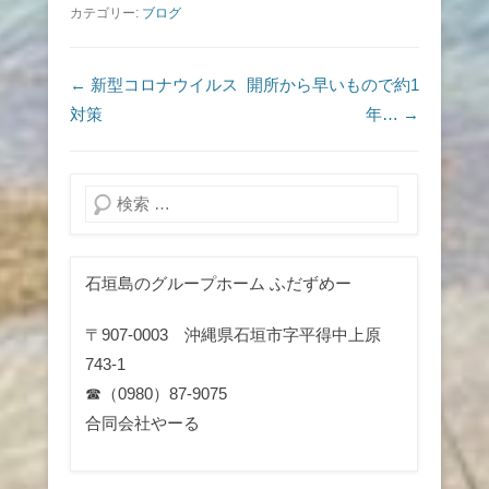
カテゴリー:
ブログ
投稿ナビゲーション
←
新型コロナウイルス
開所から早いもので約1
対策
年…
→
検索
石垣島のグループホーム ふだずめー
〒907-0003 沖縄県石垣市字平得中上原
743-1
☎（0980）87-9075
合同会社やーる