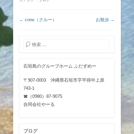
カテゴリー:
ブログ
投稿ナビゲーション
←
crew（クルー）
お散歩
→
検索
石垣島のグループホーム ふだずめー
〒907-0003 沖縄県石垣市字平得中上原
743-1
☎（0980）87-9075
合同会社やーる
ブログ